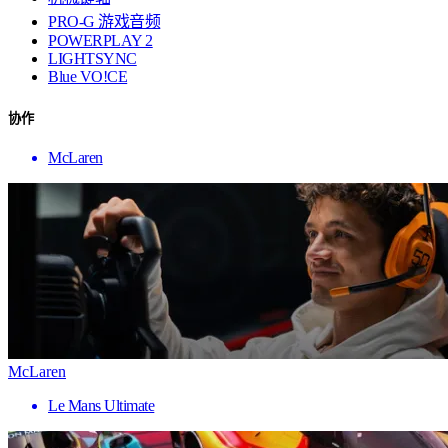
PRO-G 游戏音频
POWERPLAY 2
LIGHTSYNC
Blue VO!CE
协作
McLaren
McLaren
Le Mans Ultimate