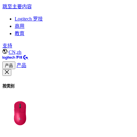
跳至主要内容
Logitech 罗技
商用
教育
支持
CN,zh
产品
产品
按类别