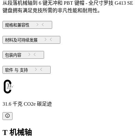
从段落机械轴到 6 键无冲和 PBT 键帽 - 全尺寸罗技 G413 SE
键盘拥有满足竞技所需的非凡性能和耐用性。
规格和兼容性
材料及可持续发展
包装内容
软件 与 支持
31.6
31.6 千克 CO2e 碳足迹
T 机械轴