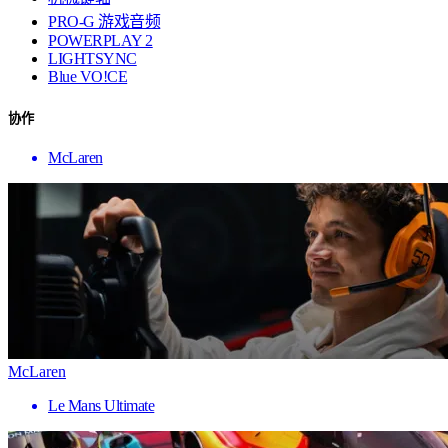
PRO-G 游戏音频
POWERPLAY 2
LIGHTSYNC
Blue VO!CE
协作
McLaren
McLaren
Le Mans Ultimate