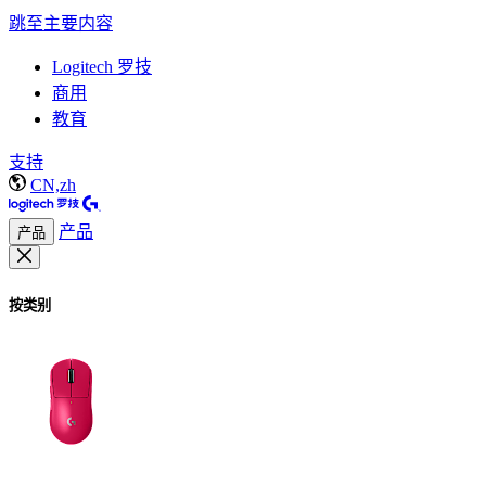
跳至主要内容
Logitech 罗技
商用
教育
支持
CN,zh
产品
产品
按类别