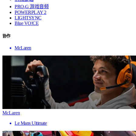
PRO-G 游戏音频
POWERPLAY 2
LIGHTSYNC
Blue VO!CE
协作
McLaren
McLaren
Le Mans Ultimate