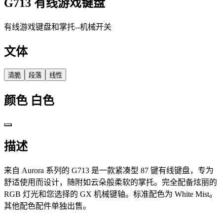
G713 有线游戏键盘
有线游戏键盘和掌托--机械开关
文体
清脆
段落
线性
颜色
白色
描述
来自 Aurora 系列的 G713 是一款紧凑型 87 键有线键盘，专为
舒适使用而设计，随附如云朵般柔软的掌托。完全配备炫丽的
RGB 灯光和您选择的 GX 机械键轴。标准配色为 White Mist。
其他配色配件单独出售。