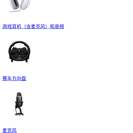
游戏耳机（含麦克风）和音频
赛车方向盘
麦克风