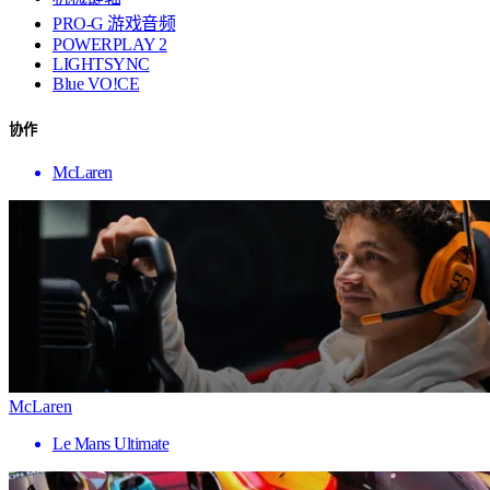
PRO-G 游戏音频
POWERPLAY 2
LIGHTSYNC
Blue VO!CE
协作
McLaren
McLaren
Le Mans Ultimate