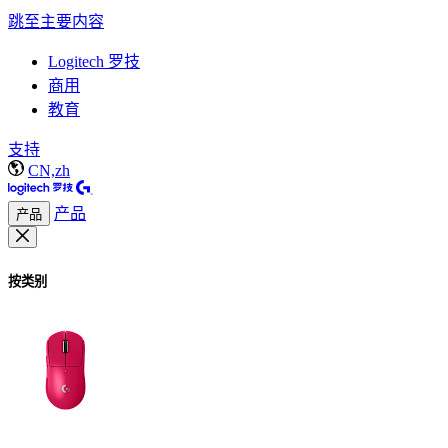
跳至主要内容
Logitech 罗技
商用
教育
支持
CN,zh
产品
产品
按类别