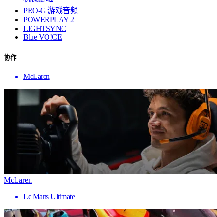
PRO-G 游戏音频
POWERPLAY 2
LIGHTSYNC
Blue VO!CE
协作
McLaren
McLaren
Le Mans Ultimate