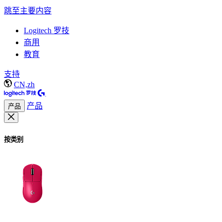
跳至主要内容
Logitech 罗技
商用
教育
支持
CN,zh
产品
产品
按类别