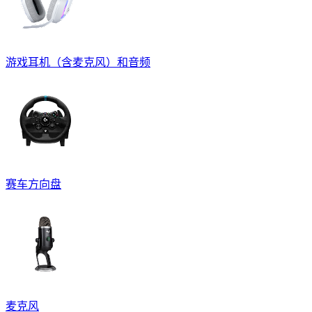
游戏耳机（含麦克风）和音频
赛车方向盘
麦克风