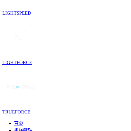
LIGHTSPEED
LIGHTFORCE
TRUEFORCE
直驱
机械键轴