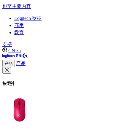
跳至主要内容
Logitech 罗技
商用
教育
支持
CN,zh
产品
产品
按类别