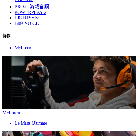
PRO-G 游戏音频
POWERPLAY 2
LIGHTSYNC
Blue VO!CE
协作
McLaren
McLaren
Le Mans Ultimate