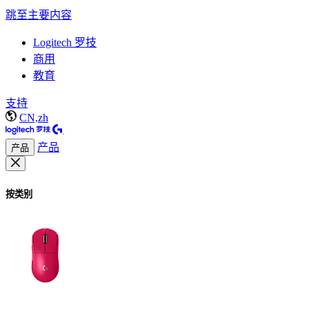
跳至主要内容
Logitech 罗技
商用
教育
支持
CN,zh
产品
产品
按类别