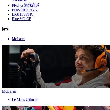
PRO-G 游戏音频
POWERPLAY 2
LIGHTSYNC
Blue VO!CE
协作
McLaren
McLaren
Le Mans Ultimate