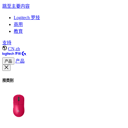
跳至主要内容
Logitech 罗技
商用
教育
支持
CN,zh
产品
产品
按类别