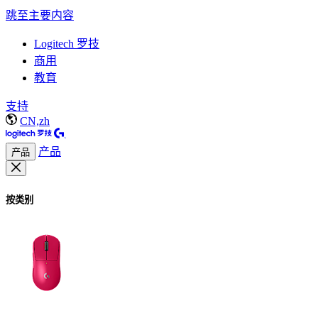
跳至主要内容
Logitech 罗技
商用
教育
支持
CN,zh
产品
产品
按类别