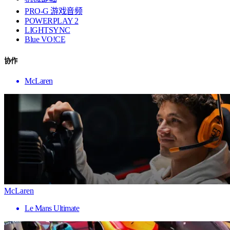
PRO-G 游戏音频
POWERPLAY 2
LIGHTSYNC
Blue VO!CE
协作
McLaren
McLaren
Le Mans Ultimate