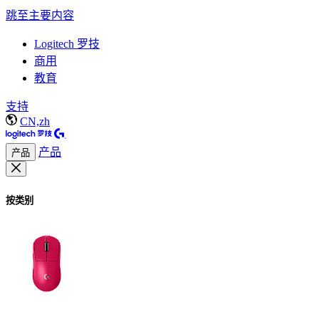
跳至主要内容
Logitech 罗技
商用
教育
支持
CN,zh
产品
产品
按类别