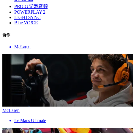
PRO-G 游戏音频
POWERPLAY 2
LIGHTSYNC
Blue VO!CE
协作
McLaren
McLaren
Le Mans Ultimate