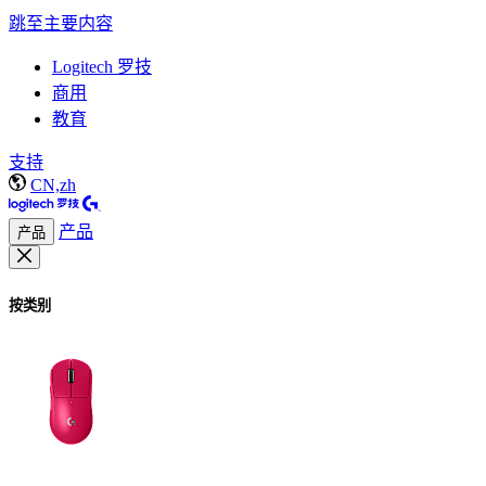
跳至主要内容
Logitech 罗技
商用
教育
支持
CN,zh
产品
产品
按类别