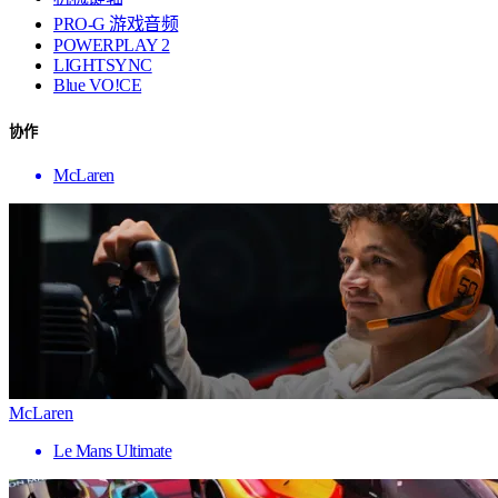
PRO-G 游戏音频
POWERPLAY 2
LIGHTSYNC
Blue VO!CE
协作
McLaren
McLaren
Le Mans Ultimate