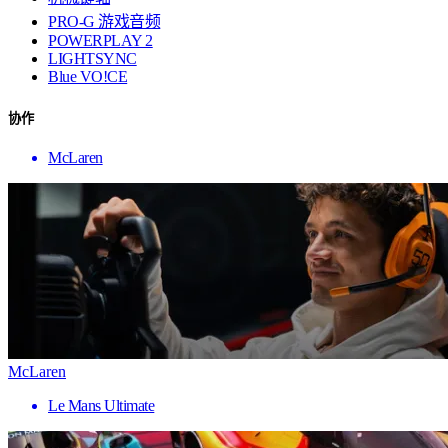
PRO-G 游戏音频
POWERPLAY 2
LIGHTSYNC
Blue VO!CE
协作
McLaren
McLaren
Le Mans Ultimate