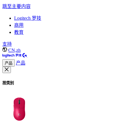
跳至主要内容
Logitech 罗技
商用
教育
支持
CN,zh
产品
产品
按类别