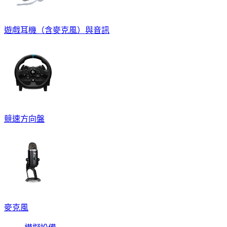
遊戲耳機（含麥克風）與音訊
競速方向盤
麥克風