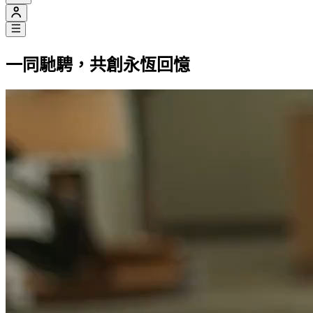
一同馳騁，共創永恆回憶