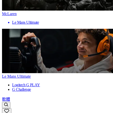
McLaren
Le Mans Ultimate
Le Mans Ultimate
Logitech G PLAY
G Challenge
軟體