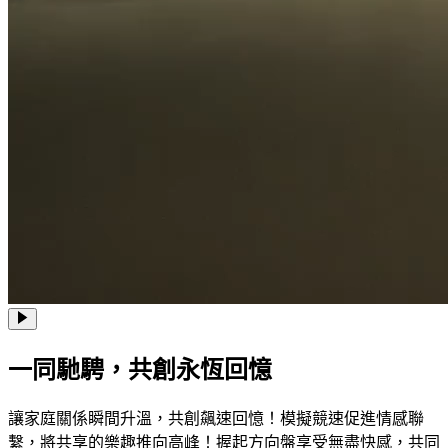
一同馳騁，共創永恆回憶
讓家庭關係瞬間升溫，共創飆速回憶！模擬競速促進情感聯
繫，將共享的樂趣推向高峰！握起方向盤享受無盡快感，共同