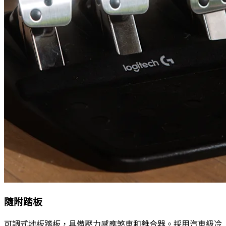
隨附踏板
可調式地板踏板，具備壓力感應煞車和離合器。採用汽車級冷