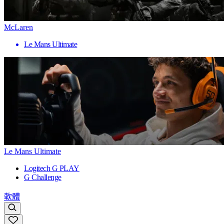
McLaren
Le Mans Ultimate
Le Mans Ultimate
Logitech G PLAY
G Challenge
軟體