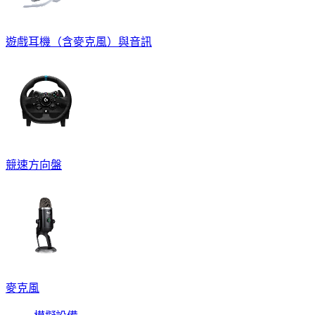
遊戲耳機（含麥克風）與音訊
競速方向盤
麥克風