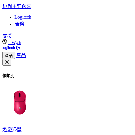
跳到主要內容
Logitech
商務
支援
TW,zh
產品
產品
依類別
遊戲滑鼠