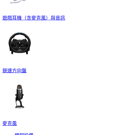
遊戲耳機（含麥克風）與音訊
競速方向盤
麥克風