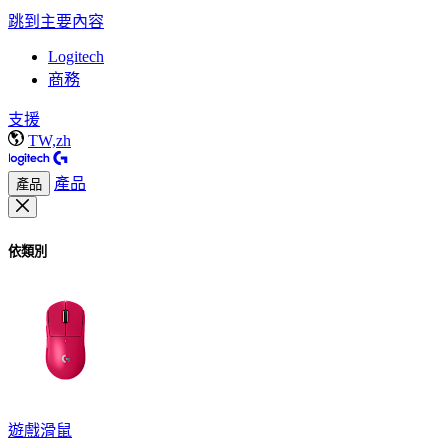
跳到主要內容
Logitech
商務
支援
TW,zh
產品
產品
依類別
遊戲滑鼠