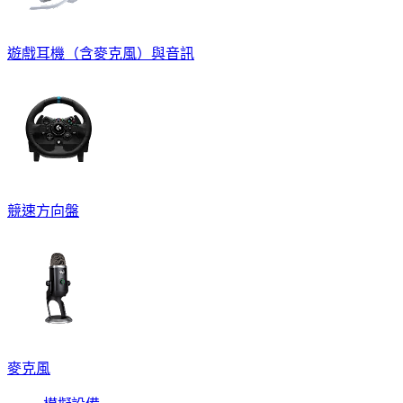
遊戲耳機（含麥克風）與音訊
競速方向盤
麥克風