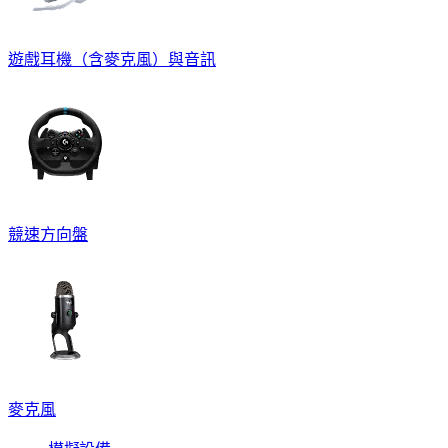
遊戲耳機（含麥克風）與音訊
競速方向盤
麥克風