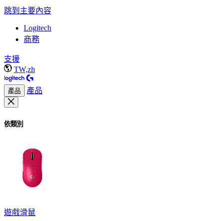
跳到主要內容
Logitech
商務
支援
TW,zh
產品
產品
依類別
遊戲滑鼠