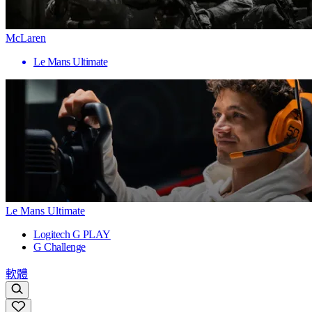
McLaren
Le Mans Ultimate
Le Mans Ultimate
Logitech G PLAY
G Challenge
軟體