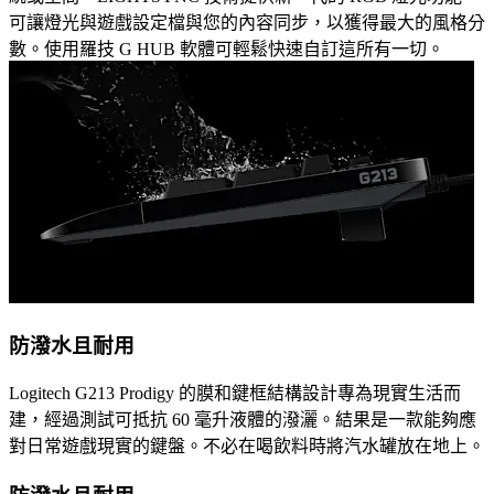
可讓燈光與遊戲設定檔與您的內容同步，以獲得最大的風格分
數。使用羅技 G HUB 軟體可輕鬆快速自訂這所有一切。
防潑水且耐用
Logitech G213 Prodigy 的膜和鍵框結構設計專為現實生活而
建，經過測試可抵抗 60 毫升液體的潑灑。結果是一款能夠應
對日常遊戲現實的鍵盤。不必在喝飲料時將汽水罐放在地上。