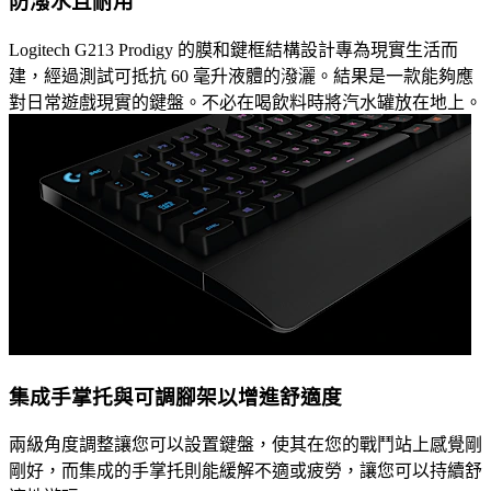
防潑水且耐用
Logitech G213 Prodigy 的膜和鍵框結構設計專為現實生活而
建，經過測試可抵抗 60 毫升液體的潑灑。結果是一款能夠應
對日常遊戲現實的鍵盤。不必在喝飲料時將汽水罐放在地上。
集成手掌托與可調腳架以增進舒適度
兩級角度調整讓您可以設置鍵盤，使其在您的戰鬥站上感覺剛
剛好，而集成的手掌托則能緩解不適或疲勞，讓您可以持續舒