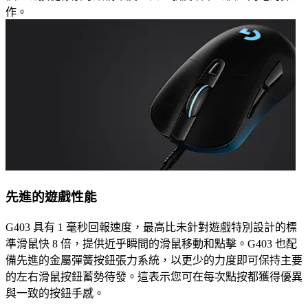
作。
先進的遊戲性能
G403 具有 1 毫秒回報速度，最高比未針對遊戲特別設計的標
準滑鼠快 8 倍，提供近乎瞬間的滑鼠移動和點擊。G403 也配
備先進的金屬彈簧按鈕張力系統，以更少的力度即可保持主要
的左右滑鼠按鈕蓄勢待發。這表示您可在每次點按都獲得優異
與一致的按鈕手感。