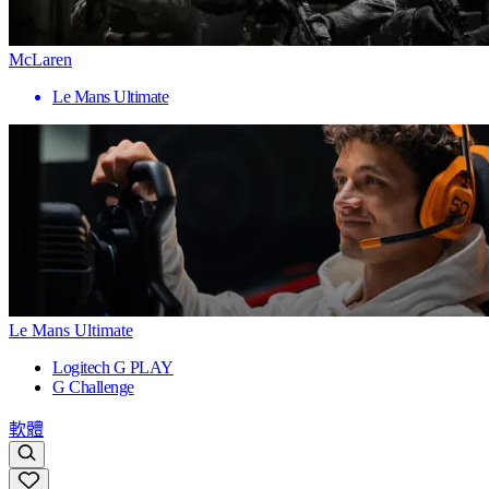
McLaren
Le Mans Ultimate
Le Mans Ultimate
Logitech G PLAY
G Challenge
軟體