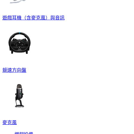
遊戲耳機（含麥克風）與音訊
競速方向盤
麥克風