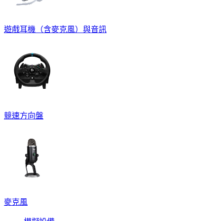
遊戲耳機（含麥克風）與音訊
競速方向盤
麥克風