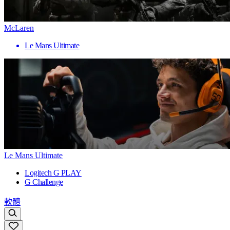
McLaren
Le Mans Ultimate
Le Mans Ultimate
Logitech G PLAY
G Challenge
軟體