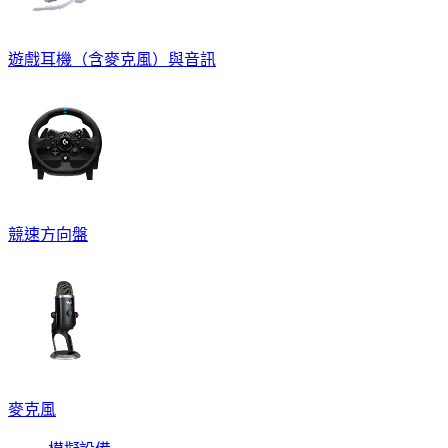
遊戲耳機（含麥克風）與音訊
競速方向盤
麥克風