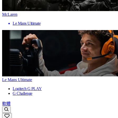
McLaren
Le Mans Ultimate
Le Mans Ultimate
Logitech G PLAY
G Challenge
軟體