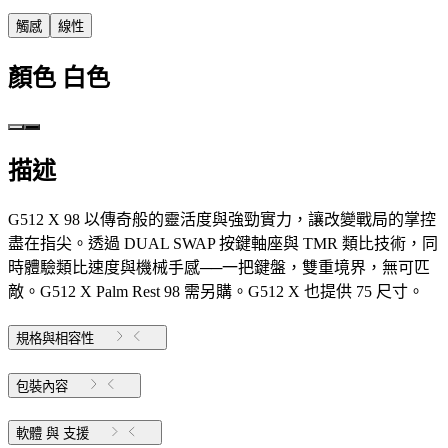
觸感
線性
顏色
白色
描述
G512 X 98 以傳奇般的靈活度與強勁實力，讓改變戰局的掌控
盡在指尖。透過 DUAL SWAP 按鍵軸座與 TMR 類比技術，同
時體驗類比速度與機械手感──一把鍵盤，雙重境界，無可匹
敵。G512 X Palm Rest 98 需另購。G512 X 也提供 75 尺寸。
規格與相容性
包裝內容
軟體 與 支援