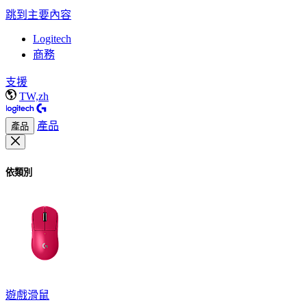
跳到主要內容
Logitech
商務
支援
TW,zh
產品
產品
依類別
遊戲滑鼠