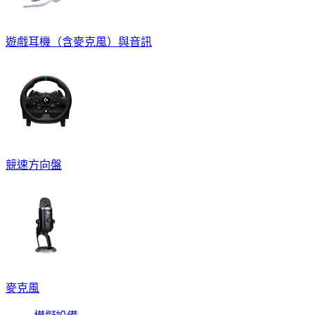
遊戲耳機（含麥克風）與音訊
競速方向盤
麥克風