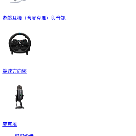
遊戲耳機（含麥克風）與音訊
競速方向盤
麥克風