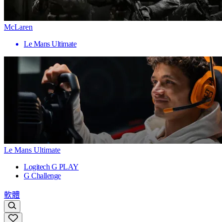
McLaren
Le Mans Ultimate
Le Mans Ultimate
Logitech G PLAY
G Challenge
軟體