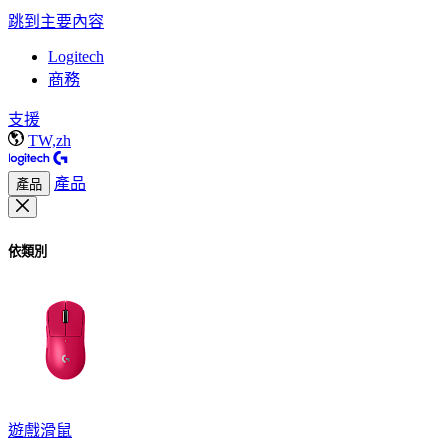
跳到主要內容
Logitech
商務
支援
TW,zh
產品
產品
依類別
遊戲滑鼠