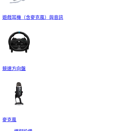
遊戲耳機（含麥克風）與音訊
競速方向盤
麥克風