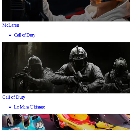
McLaren
Call of Duty
Call of Duty
Le Mans Ultimate