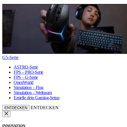
G5-Serie
ASTRO-Serie
FPS – PRO-Serie
FPS – G-Serie
OpenWorld
Simulation – Flug
Simulation – Weltraum
Erstelle dein Gaming-Setup
ENTDECKEN
ENTDECKEN
INNOVATION