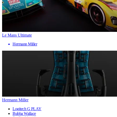
Le Mans Ultimate
Hermann Miller
Hermann Miller
Logitech G PLAY
Bubba Wallace