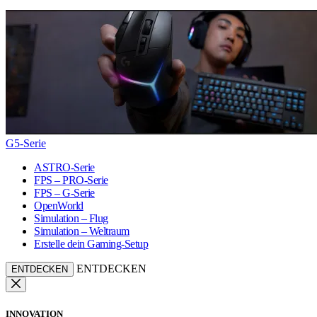
G5-Serie
ASTRO-Serie
FPS – PRO-Serie
FPS – G-Serie
OpenWorld
Simulation – Flug
Simulation – Weltraum
Erstelle dein Gaming-Setup
ENTDECKEN
ENTDECKEN
INNOVATION