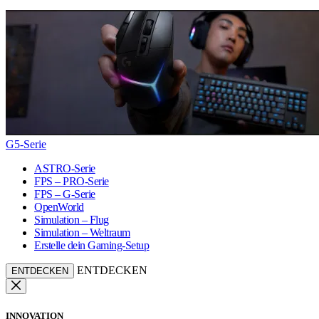
G5-Serie
ASTRO-Serie
FPS – PRO-Serie
FPS – G-Serie
OpenWorld
Simulation – Flug
Simulation – Weltraum
Erstelle dein Gaming-Setup
ENTDECKEN
ENTDECKEN
INNOVATION