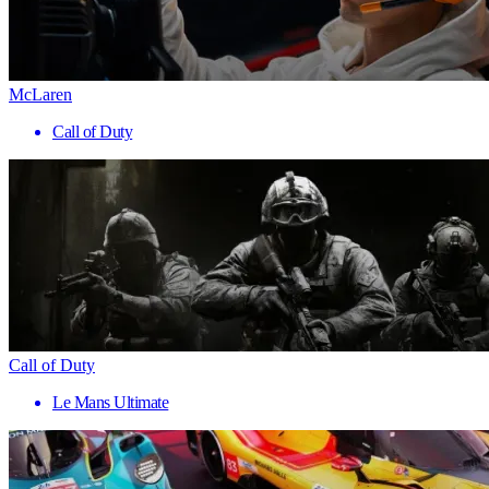
McLaren
Call of Duty
Call of Duty
Le Mans Ultimate