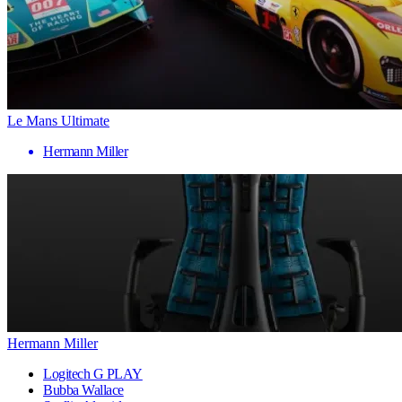
Le Mans Ultimate
Hermann Miller
Hermann Miller
Logitech G PLAY
Bubba Wallace