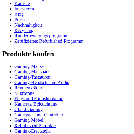
Karriere
Investoren
Blog
Presse
Nachhaltigkeit
Recycling
Runderneuerungs programm
Zertifiziertes Refurbished-Programm
Produkte kaufen
Gaming-Mäuse
Gaming-Mauspads
Gaming-Tastaturen
Gaming-Headsets und Audio
Rennlenkräder
Mikrofone
Flug- und Farmsimulation
Kameras, Beleuchtung
Cloud-Gaming
Gamepads und Controller
Gaming-Möbel
Refurbished Produkte
Gaming-Ersatzteile