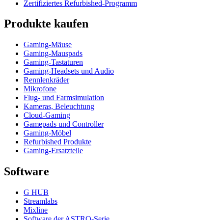
Zertifiziertes Refurbished-Programm
Produkte kaufen
Gaming-Mäuse
Gaming-Mauspads
Gaming-Tastaturen
Gaming-Headsets und Audio
Rennlenkräder
Mikrofone
Flug- und Farmsimulation
Kameras, Beleuchtung
Cloud-Gaming
Gamepads und Controller
Gaming-Möbel
Refurbished Produkte
Gaming-Ersatzteile
Software
G HUB
Streamlabs
Mixline
Software der ASTRO-Serie