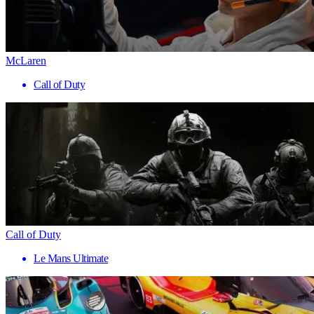
McLaren
Call of Duty
Call of Duty
Le Mans Ultimate