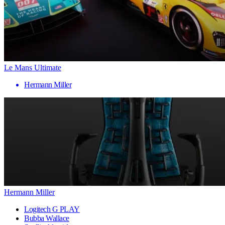
Le Mans Ultimate
Hermann Miller
Hermann Miller
Logitech G PLAY
Bubba Wallace