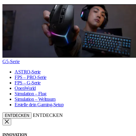
G5-Serie
ASTRO-Serie
FPS – PRO-Serie
FPS – G-Serie
OpenWorld
Simulation – Flug
Simulation – Weltraum
Erstelle dein Gaming-Setup
ENTDECKEN
ENTDECKEN
INNOVATION