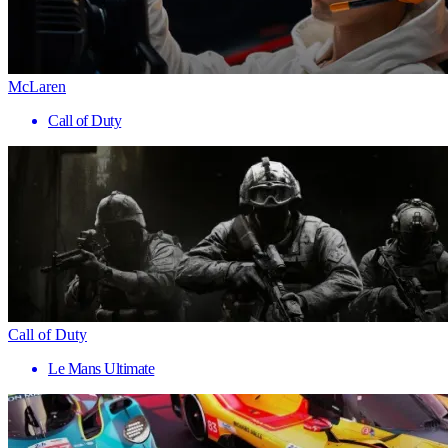
McLaren
Call of Duty
Call of Duty
Le Mans Ultimate