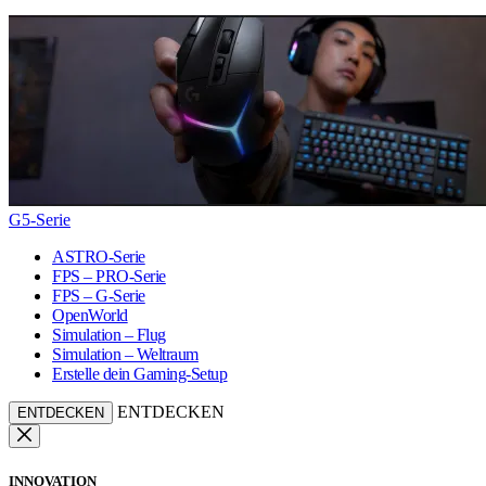
G5-Serie
ASTRO-Serie
FPS – PRO-Serie
FPS – G-Serie
OpenWorld
Simulation – Flug
Simulation – Weltraum
Erstelle dein Gaming-Setup
ENTDECKEN
ENTDECKEN
INNOVATION