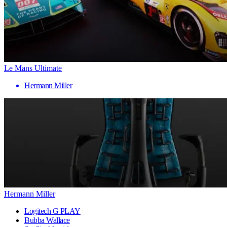
Le Mans Ultimate
Hermann Miller
Hermann Miller
Logitech G PLAY
Bubba Wallace