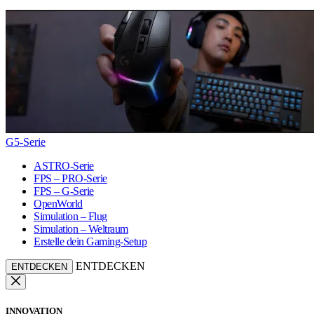
G5-Serie
ASTRO-Serie
FPS – PRO-Serie
FPS – G-Serie
OpenWorld
Simulation – Flug
Simulation – Weltraum
Erstelle dein Gaming-Setup
ENTDECKEN
ENTDECKEN
INNOVATION