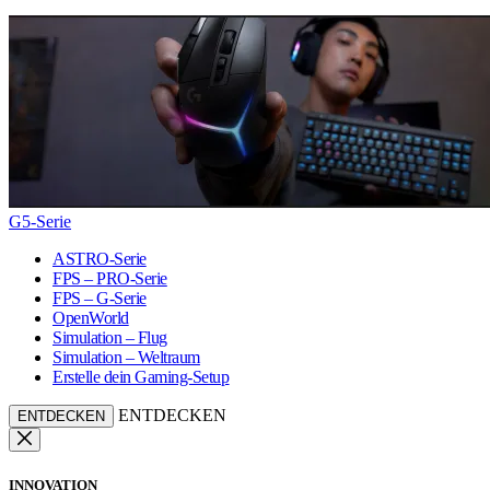
G5-Serie
ASTRO-Serie
FPS – PRO-Serie
FPS – G-Serie
OpenWorld
Simulation – Flug
Simulation – Weltraum
Erstelle dein Gaming-Setup
ENTDECKEN
ENTDECKEN
INNOVATION