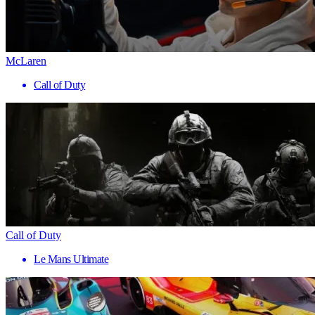
McLaren
Call of Duty
Call of Duty
Le Mans Ultimate