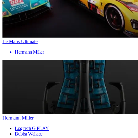
Le Mans Ultimate
Hermann Miller
Hermann Miller
Logitech G PLAY
Bubba Wallace