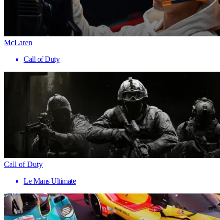
McLaren
Call of Duty
Call of Duty
Le Mans Ultimate