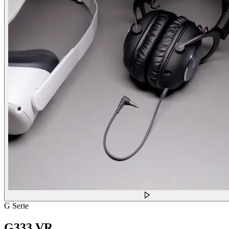
G Serie
G333 VR