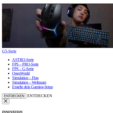
G5-Serie
ASTRO-Serie
FPS – PRO-Serie
FPS – G-Serie
OpenWorld
Simulation – Flug
Simulation – Weltraum
Erstelle dein Gaming-Setup
ENTDECKEN
ENTDECKEN
INNOVATION