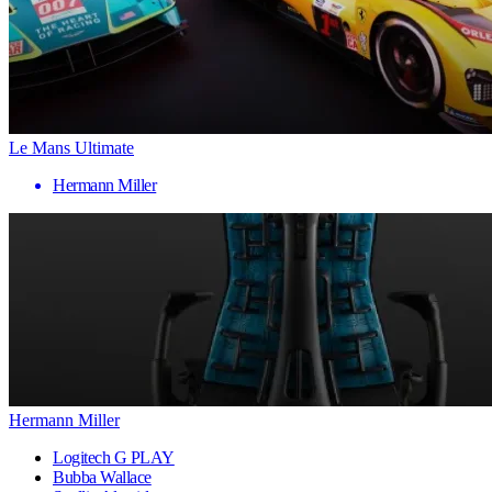
Le Mans Ultimate
Hermann Miller
Hermann Miller
Logitech G PLAY
Bubba Wallace