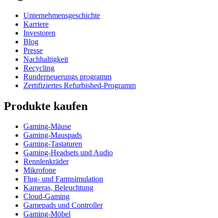
Unternehmensgeschichte
Karriere
Investoren
Blog
Presse
Nachhaltigkeit
Recycling
Runderneuerungs programm
Zertifiziertes Refurbished-Programm
Produkte kaufen
Gaming-Mäuse
Gaming-Mauspads
Gaming-Tastaturen
Gaming-Headsets und Audio
Rennlenkräder
Mikrofone
Flug- und Farmsimulation
Kameras, Beleuchtung
Cloud-Gaming
Gamepads und Controller
Gaming-Möbel