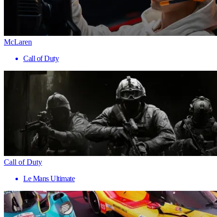
McLaren
Call of Duty
Call of Duty
Le Mans Ultimate