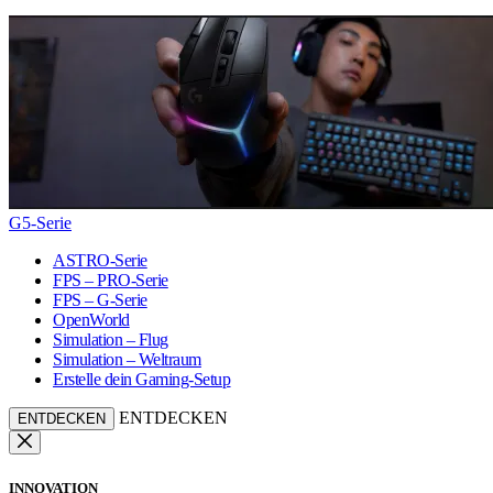
G5-Serie
ASTRO-Serie
FPS – PRO-Serie
FPS – G-Serie
OpenWorld
Simulation – Flug
Simulation – Weltraum
Erstelle dein Gaming-Setup
ENTDECKEN
ENTDECKEN
INNOVATION