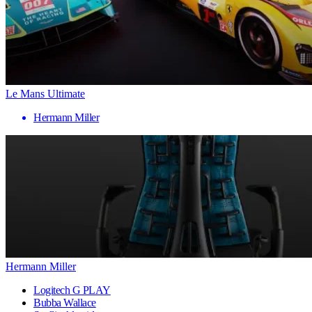
Le Mans Ultimate
Hermann Miller
Hermann Miller
Logitech G PLAY
Bubba Wallace