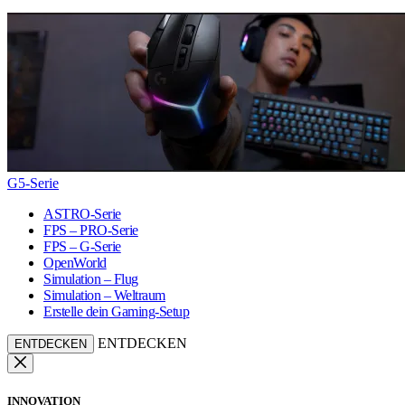
G5-Serie
ASTRO-Serie
FPS – PRO-Serie
FPS – G-Serie
OpenWorld
Simulation – Flug
Simulation – Weltraum
Erstelle dein Gaming-Setup
ENTDECKEN
ENTDECKEN
INNOVATION