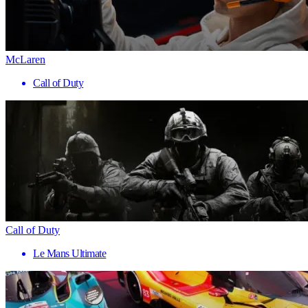
McLaren
Call of Duty
Call of Duty
Le Mans Ultimate