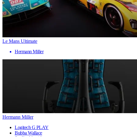
Le Mans Ultimate
Hermann Miller
Hermann Miller
Logitech G PLAY
Bubba Wallace