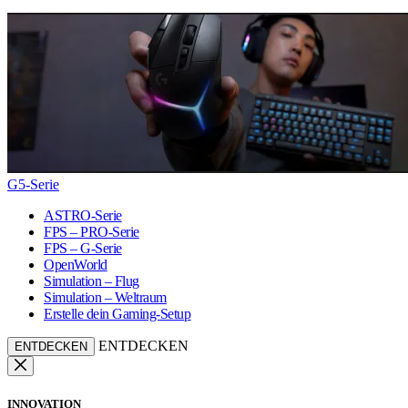
G5-Serie
ASTRO-Serie
FPS – PRO-Serie
FPS – G-Serie
OpenWorld
Simulation – Flug
Simulation – Weltraum
Erstelle dein Gaming-Setup
ENTDECKEN
ENTDECKEN
INNOVATION