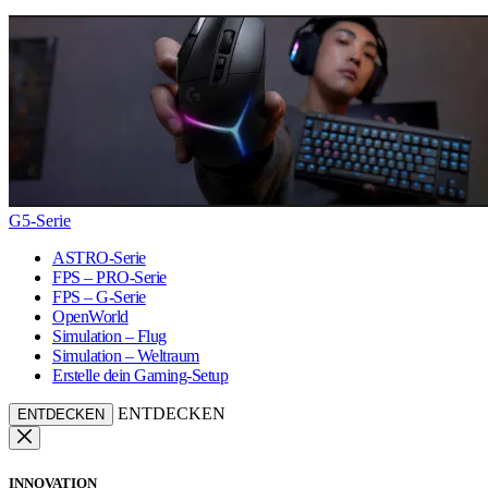
G5-Serie
ASTRO-Serie
FPS – PRO-Serie
FPS – G-Serie
OpenWorld
Simulation – Flug
Simulation – Weltraum
Erstelle dein Gaming-Setup
ENTDECKEN
ENTDECKEN
INNOVATION