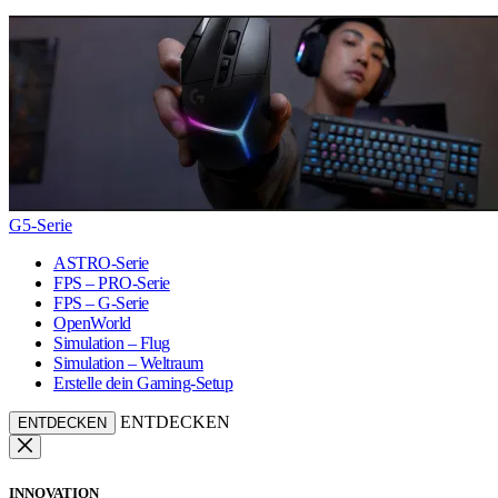
G5-Serie
ASTRO-Serie
FPS – PRO-Serie
FPS – G-Serie
OpenWorld
Simulation – Flug
Simulation – Weltraum
Erstelle dein Gaming-Setup
ENTDECKEN
ENTDECKEN
INNOVATION