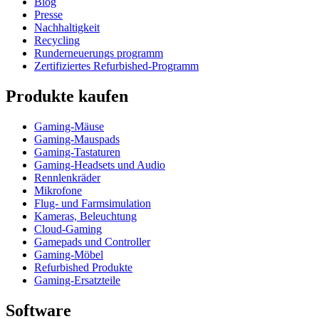
Blog
Presse
Nachhaltigkeit
Recycling
Runderneuerungs programm
Zertifiziertes Refurbished-Programm
Produkte kaufen
Gaming-Mäuse
Gaming-Mauspads
Gaming-Tastaturen
Gaming-Headsets und Audio
Rennlenkräder
Mikrofone
Flug- und Farmsimulation
Kameras, Beleuchtung
Cloud-Gaming
Gamepads und Controller
Gaming-Möbel
Refurbished Produkte
Gaming-Ersatzteile
Software