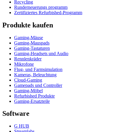
Recycling
Runderneuerungs programm
Zertifiziertes Refurbished-Programm
Produkte kaufen
Gaming-Mäuse
Gaming-Mauspads
Gaming-Tastaturen
Gaming-Headsets und Audio
Rennlenkräder
Mikrofone
Flug- und Farmsimulation
Kameras, Beleuchtung
Cloud-Gaming
Gamepads und Controller
Gaming-Möbel
Refurbished Produkte
Gaming-Ersatzteile
Software
G HUB
Streamlabs