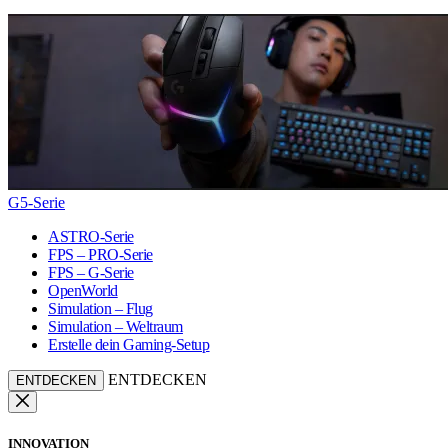
G5-Serie
ASTRO-Serie
FPS – PRO-Serie
FPS – G-Serie
OpenWorld
Simulation – Flug
Simulation – Weltraum
Erstelle dein Gaming-Setup
ENTDECKEN
ENTDECKEN
INNOVATION