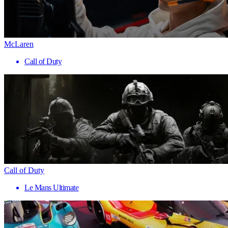
McLaren
Call of Duty
Call of Duty
Le Mans Ultimate