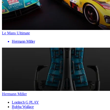
Le Mans Ultimate
Hermann Miller
Hermann Miller
Logitech G PLAY
Bubba Wallace