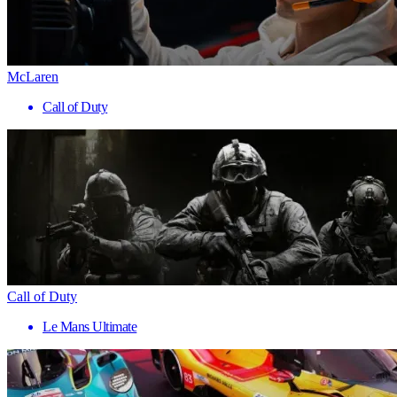
McLaren
Call of Duty
Call of Duty
Le Mans Ultimate