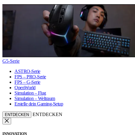
G5-Serie
ASTRO-Serie
FPS – PRO-Serie
FPS – G-Serie
OpenWorld
Simulation – Flug
Simulation – Weltraum
Erstelle dein Gaming-Setup
ENTDECKEN
ENTDECKEN
INNOVATION