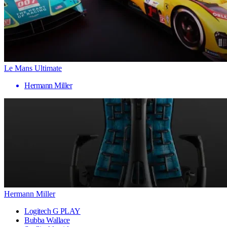
Le Mans Ultimate
Hermann Miller
Hermann Miller
Logitech G PLAY
Bubba Wallace