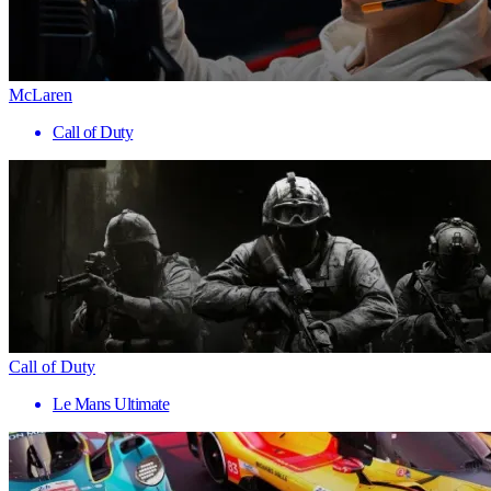
McLaren
Call of Duty
Call of Duty
Le Mans Ultimate