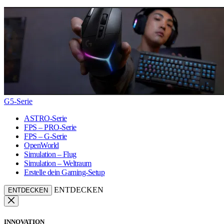
G5-Serie
ASTRO-Serie
FPS – PRO-Serie
FPS – G-Serie
OpenWorld
Simulation – Flug
Simulation – Weltraum
Erstelle dein Gaming-Setup
ENTDECKEN
ENTDECKEN
INNOVATION