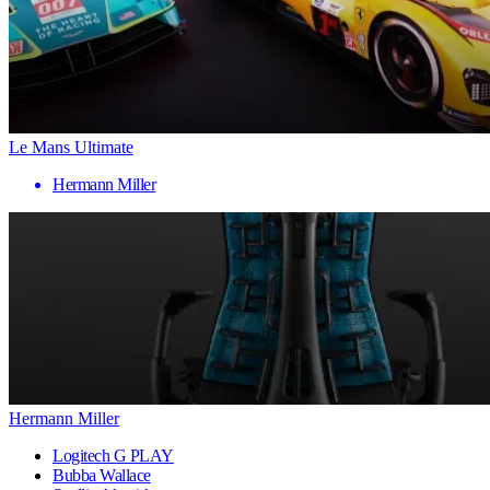
Le Mans Ultimate
Hermann Miller
Hermann Miller
Logitech G PLAY
Bubba Wallace