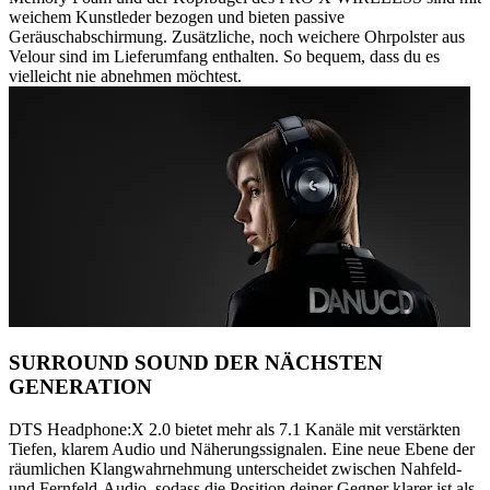
weichem Kunstleder bezogen und bieten passive
Geräuschabschirmung. Zusätzliche, noch weichere Ohrpolster aus
Velour sind im Lieferumfang enthalten. So bequem, dass du es
vielleicht nie abnehmen möchtest.
SURROUND SOUND DER NÄCHSTEN
GENERATION
DTS Headphone:X 2.0 bietet mehr als 7.1 Kanäle mit verstärkten
Tiefen, klarem Audio und Näherungssignalen. Eine neue Ebene der
räumlichen Klangwahrnehmung unterscheidet zwischen Nahfeld-
und Fernfeld-Audio, sodass die Position deiner Gegner klarer ist als