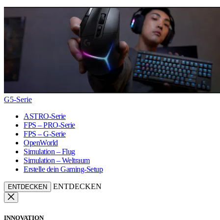
G5-Serie
ASTRO-Serie
FPS – PRO-Serie
FPS – G-Serie
OpenWorld
Simulation – Flug
Simulation – Weltraum
Erstelle dein Gaming-Setup
ENTDECKEN
ENTDECKEN
INNOVATION