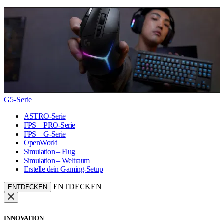
G5-Serie
ASTRO-Serie
FPS – PRO-Serie
FPS – G-Serie
OpenWorld
Simulation – Flug
Simulation – Weltraum
Erstelle dein Gaming-Setup
ENTDECKEN
ENTDECKEN
INNOVATION