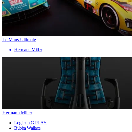
Le Mans Ultimate
Hermann Miller
Hermann Miller
Logitech G PLAY
Bubba Wallace