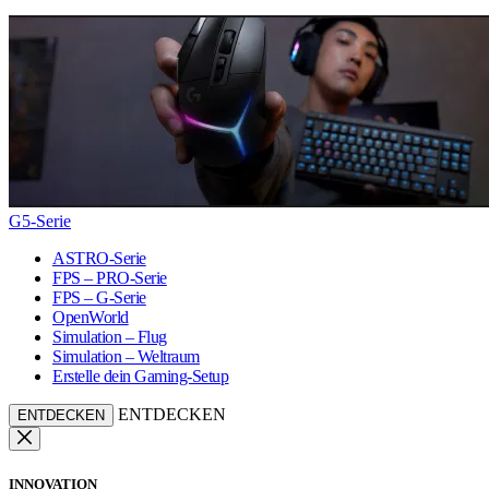
G5-Serie
ASTRO-Serie
FPS – PRO-Serie
FPS – G-Serie
OpenWorld
Simulation – Flug
Simulation – Weltraum
Erstelle dein Gaming-Setup
ENTDECKEN
ENTDECKEN
INNOVATION