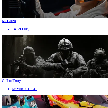
McLaren
Call of Duty
Call of Duty
Le Mans Ultimate