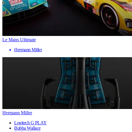
Le Mans Ultimate
Hermann Miller
Hermann Miller
Logitech G PLAY
Bubba Wallace