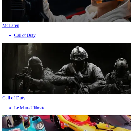
McLaren
Call of Duty
Call of Duty
Le Mans Ultimate