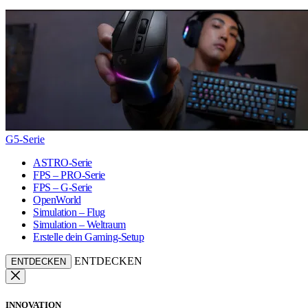
G5-Serie
ASTRO-Serie
FPS – PRO-Serie
FPS – G-Serie
OpenWorld
Simulation – Flug
Simulation – Weltraum
Erstelle dein Gaming-Setup
ENTDECKEN
ENTDECKEN
INNOVATION