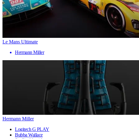
Le Mans Ultimate
Hermann Miller
Hermann Miller
Logitech G PLAY
Bubba Wallace