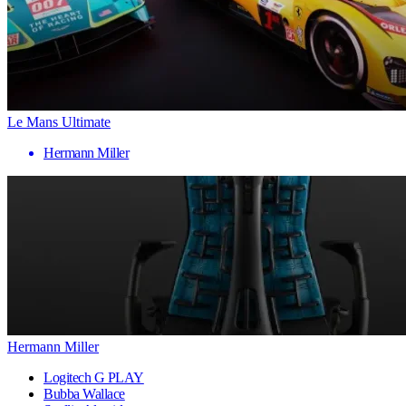
Le Mans Ultimate
Hermann Miller
Hermann Miller
Logitech G PLAY
Bubba Wallace