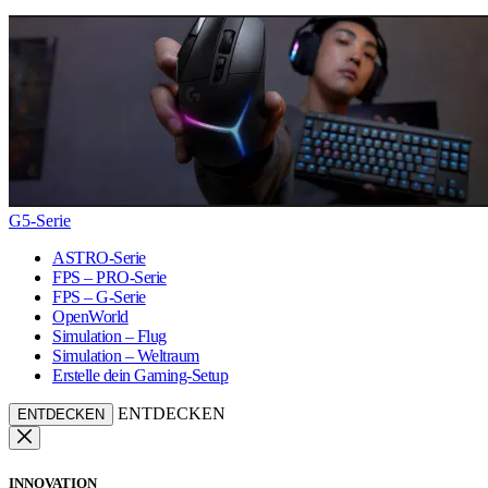
G5-Serie
ASTRO-Serie
FPS – PRO-Serie
FPS – G-Serie
OpenWorld
Simulation – Flug
Simulation – Weltraum
Erstelle dein Gaming-Setup
ENTDECKEN
ENTDECKEN
INNOVATION