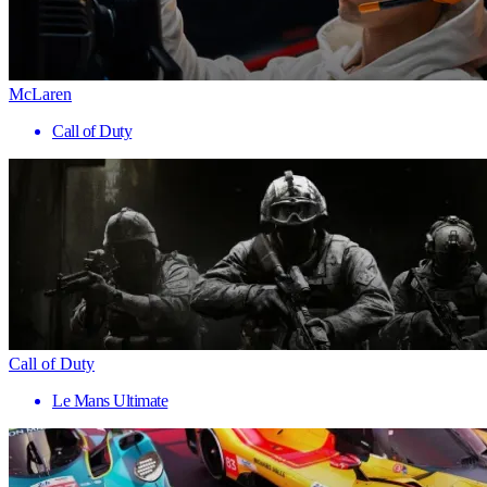
McLaren
Call of Duty
Call of Duty
Le Mans Ultimate