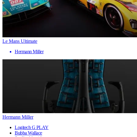
Le Mans Ultimate
Hermann Miller
Hermann Miller
Logitech G PLAY
Bubba Wallace