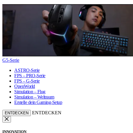
G5-Serie
ASTRO-Serie
FPS – PRO-Serie
FPS – G-Serie
OpenWorld
Simulation – Flug
Simulation – Weltraum
Erstelle dein Gaming-Setup
ENTDECKEN
ENTDECKEN
INNOVATION