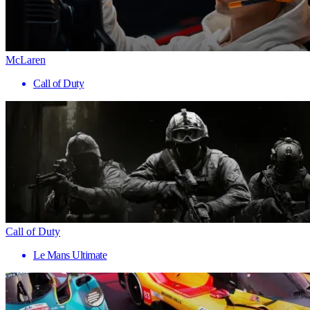
McLaren
Call of Duty
Call of Duty
Le Mans Ultimate