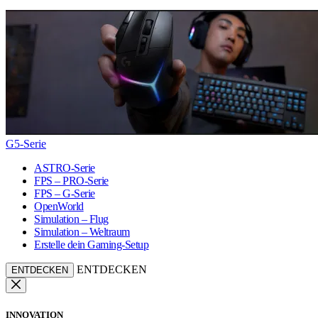
G5-Serie
ASTRO-Serie
FPS – PRO-Serie
FPS – G-Serie
OpenWorld
Simulation – Flug
Simulation – Weltraum
Erstelle dein Gaming-Setup
ENTDECKEN
ENTDECKEN
INNOVATION