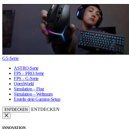
G5-Serie
ASTRO-Serie
FPS – PRO-Serie
FPS – G-Serie
OpenWorld
Simulation – Flug
Simulation – Weltraum
Erstelle dein Gaming-Setup
ENTDECKEN
ENTDECKEN
INNOVATION