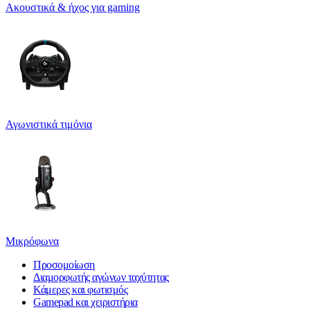
Ακουστικά & ήχος για gaming
Αγωνιστικά τιμόνια
Μικρόφωνα
Προσομοίωση
Διαμορφωτής αγώνων ταχύτητας
Κάμερες και φωτισμός
Gamepad και χειριστήρια