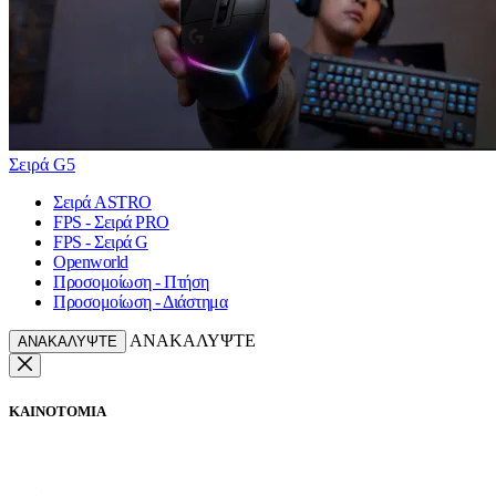
Σειρά G5
Σειρά ASTRO
FPS - Σειρά PRO
FPS - Σειρά G
Openworld
Προσομοίωση - Πτήση
Προσομοίωση - Διάστημα
ΑΝΑΚΑΛΥΨΤΕ
ΑΝΑΚΑΛΥΨΤΕ
ΚΑΙΝΟΤΟΜΙΑ