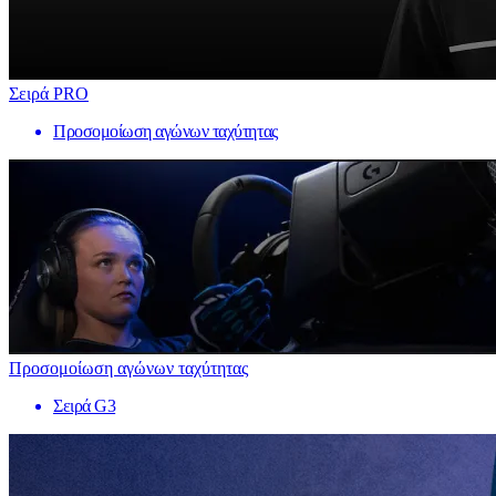
Σειρά PRO
Προσομοίωση αγώνων ταχύτητας
Προσομοίωση αγώνων ταχύτητας
Σειρά G3