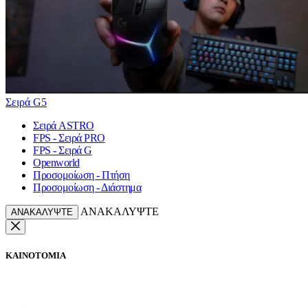
Σειρά G5
Σειρά ASTRO
FPS - Σειρά PRO
FPS - Σειρά G
Openworld
Προσομοίωση - Πτήση
Προσομοίωση - Διάστημα
ΑΝΑΚΑΛΥΨΤΕ
ΑΝΑΚΑΛΥΨΤΕ
ΚΑΙΝΟΤΟΜΙΑ