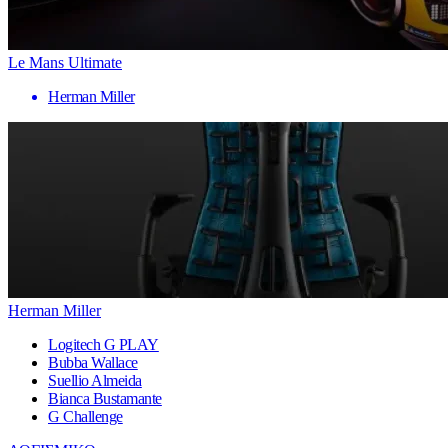
Le Mans Ultimate
Herman Miller
Herman Miller
Logitech G PLAY
Bubba Wallace
Suellio Almeida
Bianca Bustamante
G Challenge