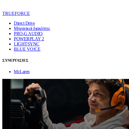
TRUEFORCE
Direct Drive
Μηχανικοί διακόπτες
PRO-G AUDIO
POWERPLAY 2
LIGHTSYNC
BLUE VO!CE
ΣΥΝΕΡΓΑΣΙΕΣ
McLaren