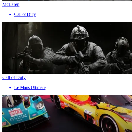
McLaren
Call of Duty
Call of Duty
Le Mans Ultimate